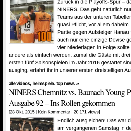
Zurück in die Playoffs-Spur – da
NINERS. Das geht natürlich nu
Teams aus der unteren Tabellen
quasi Pflicht, vor allem daheim
Partie gegen Aufsteiger Hanau 
auch nur eine einzige Devise 
vier Niederlagen in Folge sollte
andere als einfach werden, zumal die Gäste mit dre
ersten fünf Saisonspielen im Jahr 2016 gestartet sin
ausging, erfahrt ihr in unserer ersten dreistelligen 
,
,
»
alle videos
heimspiele
top news
NINERS Chemnitz vs. Baunach Young Pik
Ausgabe 92 – Ins Rollen gekommen
[28 Okt. 2015 |
Kein Kommentar
| 20.171 views]
Endlich ausgleichen! Das war 
am vergangenen Samstag in der