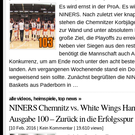
Es wird ernst in der ProA. Es wi
NINERS. Nach zuletzt vier kna
stehen die Chemnitzer Korbjäg
zur Wand und unter absolutem
große Ziel, die Playoffs zu errei
Neben vier Siegen aus den restl
benötigt die Mannschaft auch A
Konkurrenz, um am Ende noch unter den acht beste
landen. Am vergangenen Wochenende stand ein Dopp
wegweisend sein sollte. Zunächst begrüßten die NI
Baskets aus Paderborn in …
,
,
»
alle videos
heimspiele
top news
NINERS Chemnitz vs. White Wings Hana
Ausgabe 100 – Zurück in die Erfolgsspur
[10 Feb. 2016 |
Kein Kommentar
| 19.610 views]