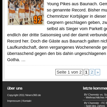
Young Pikes aus Baunach. Gem
so genannte Record. Bisher mu
Chemnitzer Korbjäger in dieser
Gegnern geschlagen geben, zw
selbst als Sieger vom Parkett g
endlich der dritte Saisonsieg und der damit verbun
Record her. Doch die Gäste aus Baunach galten nich
Laufkundschaft, denn vergangenes Wochenende ge
überraschend gegen den bis dahin ungeschlagenen 
Gotha. …
Seite 1 von 2
1
2
»
über uns
letzte komme
BV Chemnitz vs. Sc
Copyright 2011 Niners360.de
- Weihnachtliches H
Impressum
|
Kontakt
BV Chemnitz - FC 
- Spiel des Jahres