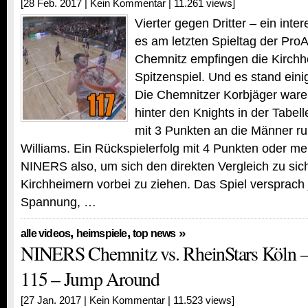
[28 Feb. 2017 |
Kein Kommentar
| 11.261 views]
Vierter gegen Dritter – ein inte
es am letzten Spieltag der Pro
Chemnitz empfingen die Kirch
Spitzenspiel. Und es stand eini
Die Chemnitzer Korbjäger ware
hinter den Knights in der Tabell
mit 3 Punkten an die Männer r
Williams. Ein Rückspielerfolg mit 4 Punkten oder me
NINERS also, um sich den direkten Vergleich zu sic
Kirchheimern vorbei zu ziehen. Das Spiel versprac
Spannung, …
,
,
»
alle videos
heimspiele
top news
NINERS Chemnitz vs. RheinStars Köln –
115 – Jump Around
[27 Jan. 2017 |
Kein Kommentar
| 11.523 views]