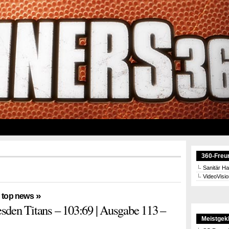
360-Freu
Sanitär H
VideoVisi
,
»
top news
den Titans – 103:69 | Ausgabe 113 –
Meistgekl