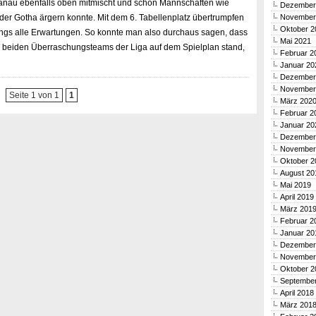
anau ebenfalls oben mitmischt und schon Mannschaften wie
Dezember
der Gotha ärgern konnte. Mit dem 6. Tabellenplatz übertrumpfen
November
Oktober 2
ngs alle Erwartungen. So konnte man also durchaus sagen, dass
Mai 2021
r beiden Überraschungsteams der Liga auf dem Spielplan stand,
Februar 2
Januar 20
Dezember
November
Seite 1 von 1
1
März 202
Februar 2
Januar 20
Dezember
November
Oktober 2
August 20
Mai 2019
April 2019
März 201
Februar 2
Januar 20
Dezember
November
Oktober 2
Septembe
April 2018
März 201