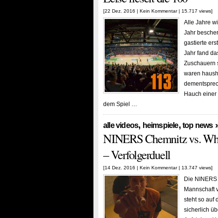
[22 Dez. 2016 |
Kein Kommentar
| 15.717 views]
Alle Jahre w
Jahr bescher
gastierte er
Jahr fand da
Zuschauern s
waren hausho
dementsprech
Hauch einer
dem Spiel …
,
,
alle videos
heimspiele
top news
NINERS Chemnitz vs. Whit
– Verfolgerduell
[14 Dez. 2016 |
Kein Kommentar
| 13.747 views]
Die NINERS h
Mannschaft v
steht so auf 
sicherlich ü