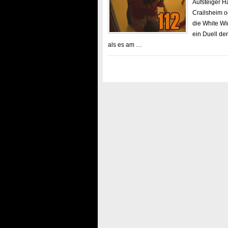
Aufsteiger H
Crailsheim o
die White Wi
ein Duell de
als es am …