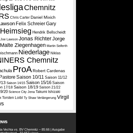
esliga
Chemnitz
RS
Daniel Mixich
Chris Carter
Lawson
Felix Schreier
Gary
Heimsieg
Hendrik Bellscheidt
Jonas Richter
Jorge
Joe Lawson
Malte Ziegenhagen
Martin Seiferth
Niederlage
leischmann
Niklas
NINERS Chemnitz
ProA
tachula
Robert Cardenas
Saison 10/11
Pastore
Saison 11/12
Saison 15/16
/13
Saison
Saison 14/15
Saison 18/19
on 17/18
Saison 21/22
19/20
Takumi Ishizaki
Science City Jena
Virgil
Torsten Loibl
t
Ty Shaw
Verlängerung
ws
iews
a Vechta vs. BV Chemnitz – 85:66 | Ausgabe