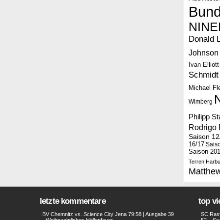
Bund
NINE
Donald 
Johnson
Ivan Elliott
Schmidt
Michael F
Wimberg
Philipp S
Rodrigo 
Saison 12
16/17
Sais
Saison 20
Terren Harbu
Matthe
letzte kommentare
top v
BV Chemnitz vs. Science City Jena 79:58 | Ausgabe 39
SC Rast