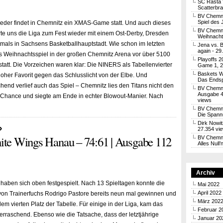
SC Rasta 
Scatterbra
BV Chemni
Spiel des 
ieder findet in Chemnitz ein XMAS-Game statt. Und auch dieses
BV Chemni
te uns die Liga zum Fest wieder mit einem Ost-Derby, Dresden
Weihnachtl
stmals in Sachsens Basketballhauptstadt. Wie schon im letzten
Jena vs. 
again
- 29
s Weihnachtsspiel in der großen Chemnitz Arena vor über 5100
Playoffs 2
tatt. Die Vorzeichen waren klar: Die NINERS als Tabellenvierter
Game 1, 2
Baskets W
her Favorit gegen das Schlusslicht von der Elbe. Und
Das Endsp
end verlief auch das Spiel – Chemnitz lies den Titans nicht den
BV Chemni
Ausgabe 4
 Chance und siegte am Ende in echter Blowout-Manier. Nach
views
BV Chemnit
Die Spann
Dirk Nowit
»
27.354 vi
e Wings Hanau – 74:61 | Ausgabe 112
BV Chemni
Alles Null
Archiv
aben sich oben festgespielt. Nach 13 Spieltagen konnte die
Mai 2022
April 2022
on Trainerfuchs Rodrigo Pastore bereits neun mal gewinnen und
März 202
dem vierten Platz der Tabelle. Für einige in der Liga, kam das
Februar 2
berraschend. Ebenso wie die Tatsache, dass der letztjährige
Januar 20