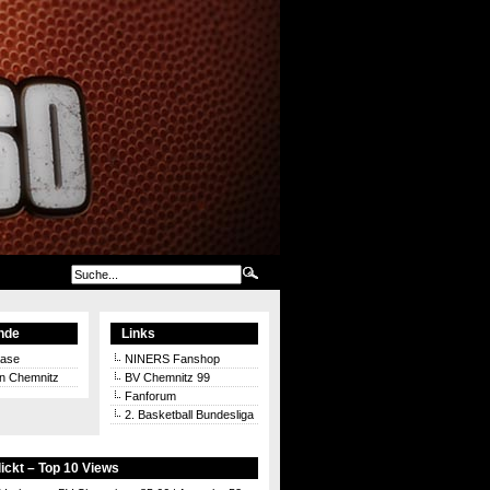
nde
Links
aase
NINERS Fanshop
on Chemnitz
BV Chemnitz 99
Fanforum
2. Basketball Bundesliga
ickt – Top 10 Views