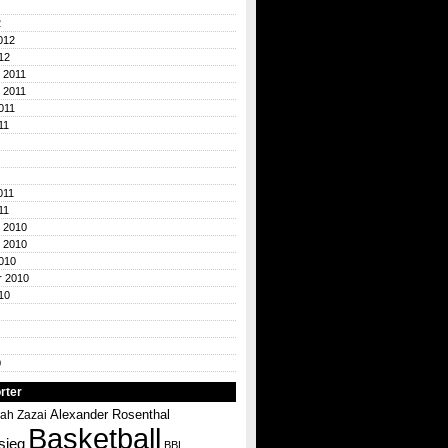
2
012
12
 2011
 2011
011
11
011
11
 2010
 2010
010
r 2010
10
0
rter
Alexander Rosenthal
ah Zazai
Basketball
sieg
BBL