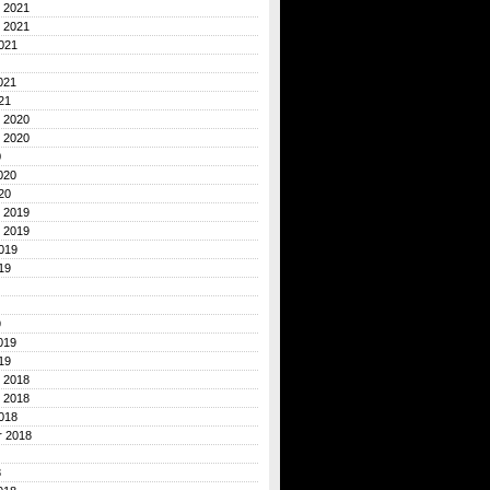
 2021
 2021
021
021
21
 2020
 2020
0
020
20
 2019
 2019
019
19
9
019
19
 2018
 2018
018
r 2018
8