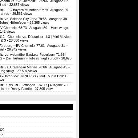
Vechta vs. BV Chemnitz – 85:66 | Ausgabe 52 –
ined
- 32.657 views
tz – FC Bayern München 67:79 | Ausgabe 25 –
Jahres
- 29.561 views
tz vs. Science City Jena 79:58 | Ausgabe 39 –
iches Höllenfeuer
- 29.365 views
BV Chemnitz 63:73 | Ausgabe 50 – Here we go
.142 views
012 | Chemnitz vs. Düsseldorf 1:3 | Mini-Movies
 & 3
- 28.850 views
ürzburg – BV Chemnitz 77:61 | Ausgabe 31 –
iel
- 28.742 views
tz vs. webmöbel Baskets Paderborn 71:65 |
2 – Die Hartmann-Hölle schlägt zurück
- 28.676
z vs. Crailsheim Merlins 70:66 | Ausgabe 45 –
ung steigt
- 27.507 views
zki Interview | NINERS360 auf Tour in Dallas
-
ews
tz 99 vs. BG Göttingen – 82:77 | Ausgabe 70 –
’n in der Ronny Familie
- 27.305 views
2
022
22