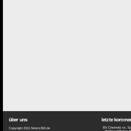
über uns
letzte komme
BV Chemnitz vs. Sc
Copyright 2011 Niners360.de