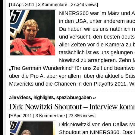
[13 Apr. 2011 |
3 Kommentare
| 27.349 views]
NINERS360 war im März und Ap
in den USA, unter anderem auch
Da haben wir es uns natürlich 
und versucht, den besten deuts
aller Zeiten vor die Kamera z
tatsächlich ist es uns gelungen 
Nowitzki zu arrangieren. Zehn
„The German Wunderkind“ für uns Zeit und beantwo
über die Pro A, aber vor allem über die aktuelle Sai
Mavericks und die Chancen in den Playoffs 2011. 
,
,
»
alle videos
highlights
spezialausgaben
Dirk Nowitzki Shoutout – Interview kom
[9 Apr. 2011 |
3 Kommentare
| 23.386 views]
Dirk Nowitzki von den Dallas Ma
Shoutout an NINERS360. Das In