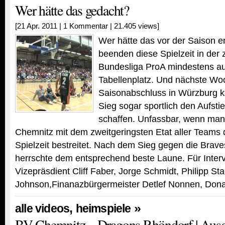
Wer hätte das gedacht?
[21 Apr. 2011 |
1 Kommentar
| 21.405 views]
Wer hätte das vor der Saison 
beenden diese Spielzeit in der 
Bundesliga ProA mindestens au
Tabellenplatz. Und nächste Wo
Saisonabschluss in Würzburg 
Sieg sogar sportlich den Aufsti
schaffen. Unfassbar, wenn man 
Chemnitz mit dem zweitgeringsten Etat aller Teams 
Spielzeit bestreitet. Nach dem Sieg gegen die Bra
herrschte dem entsprechend beste Laune. Für Inter
Vizepräsdient Cliff Faber, Jorge Schmidt, Philipp St
Johnson,Finanazbürgermeister Detlef Nonnen, Don
,
»
alle videos
heimspiele
BV Chemnitz – Dragons Rhöndorf | Ausg