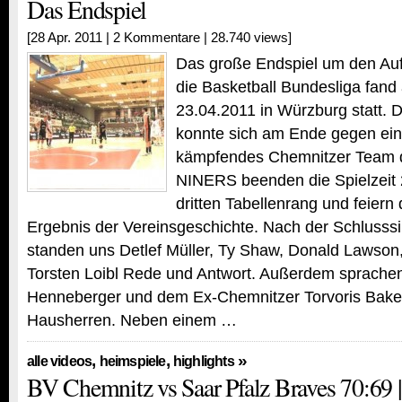
Das Endspiel
[28 Apr. 2011 |
2 Kommentare
| 28.740 views]
Das große Endspiel um den Aufs
die Basketball Bundesliga fan
23.04.2011 in Würzburg statt.
konnte sich am Ende gegen ein
kämpfendes Chemnitzer Team d
NINERS beenden die Spielzeit
dritten Tabellenrang und feiern 
Ergebnis der Vereinsgeschichte. Nach der Schlusss
standen uns Detlef Müller, Ty Shaw, Donald Lawson
Torsten Loibl Rede und Antwort. Außerdem sprachen 
Henneberger und dem Ex-Chemnitzer Torvoris Baker
Hausherren. Neben einem …
,
,
»
alle videos
heimspiele
highlights
BV Chemnitz vs Saar Pfalz Braves 70:69 