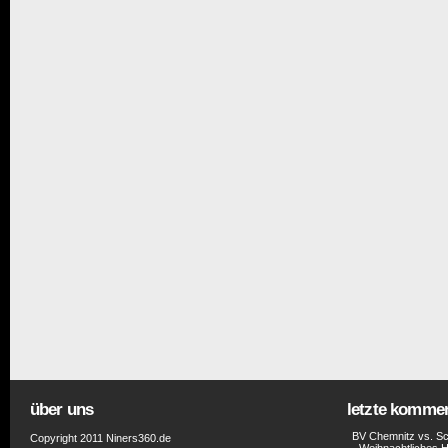
über uns
letzte komme
BV Chemnitz vs. Sc
Copyright 2011 Niners360.de