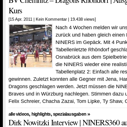
Kurs
[15 Apr. 2011 |
Kein Kommentar
| 19.438 views]
Nach 4 Wochen melden wir uns
zurück und haben gleich einen
NINERS im Gepäck. Mit 4 Punk
Tabellenletzte Rhöndorf geschl
Osnabrück aus dem Spielbetri
die NINERS wieder eine realist
Tabellenplatz 2: Einfach alle re
gewinnen. Zuletzt konnten alle Gegner mit Jena, H
Dragons geschlagen werden. Jetzt müssen die NIN
Braves und in Würzburg nachlegen. Stimmen dazu 
Felix Schreier, Chacha Zazai, Tom Lipke, Ty Shaw,
,
,
»
alle videos
highlights
spezialausgaben
Dirk Nowitzki Interview | NINERS360 auf