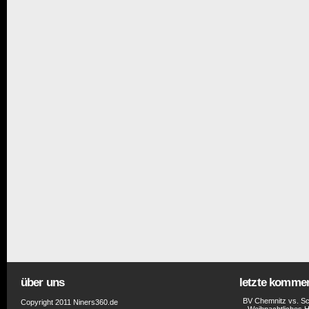
über uns
letzte komme
BV Chemnitz vs. Sc
Copyright 2011 Niners360.de