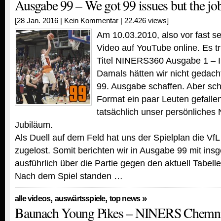
Ausgabe 99 – We got 99 issues but the job
[28 Jan. 2016 |
Kein Kommentar
| 22.426 views]
Am 10.03.2010, also vor fast s
Video auf YouTube online. Es t
Titel NINERS360 Ausgabe 1 – I
Damals hätten wir nicht gedacht
99. Ausgabe schaffen. Aber sch
Format ein paar Leuten gefallen
tatsächlich unser persönlich
Jubiläum.
Als Duell auf dem Feld hat uns der Spielplan die Vf
zugelost. Somit berichten wir in Ausgabe 99 mit in
ausführlich über die Partie gegen den aktuell Tabelle
Nach dem Spiel standen …
,
,
»
alle videos
auswärtsspiele
top news
Baunach Young Pikes – NINERS Chemnit