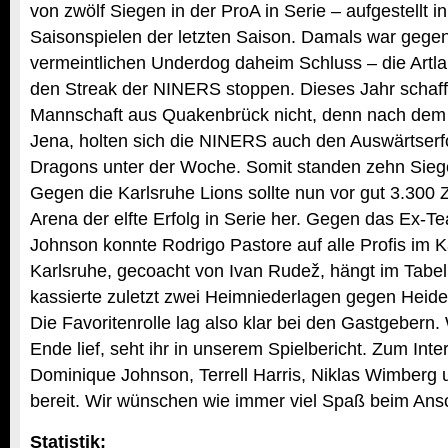
von zwölf Siegen in der ProA in Serie – aufgestellt i
Saisonspielen der letzten Saison. Damals war gege
vermeintlichen Underdog daheim Schluss – die Artl
den Streak der NINERS stoppen. Dieses Jahr schaff
Mannschaft aus Quakenbrück nicht, denn nach dem
Jena, holten sich die NINERS auch den Auswärtserf
Dragons unter der Woche. Somit standen zehn Siege
Gegen die Karlsruhe Lions sollte nun vor gut 3.300 
Arena der elfte Erfolg in Serie her. Gegen das Ex-
Johnson konnte Rodrigo Pastore auf alle Profis im K
Karlsruhe, gecoacht von Ivan Rudež, hängt im Tabell
kassierte zuletzt zwei Heimniederlagen gegen Heide
Die Favoritenrolle lag also klar bei den Gastgebern
Ende lief, seht ihr in unserem Spielbericht. Zum Int
Dominique Johnson, Terrell Harris, Niklas Wimberg 
bereit. Wir wünschen wie immer viel Spaß beim An
Statistik: