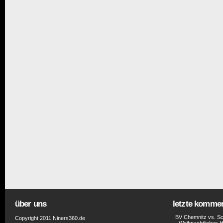
über uns
letzte komme
BV Chemnitz vs. Sc
Copyright 2011 Niners360.de