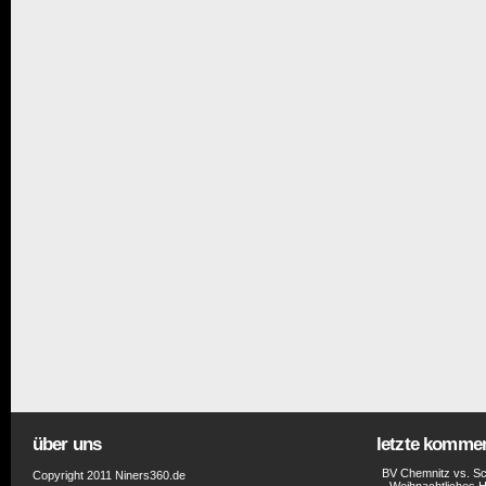
über uns
letzte komme
BV Chemnitz vs. Sc
Copyright 2011 Niners360.de