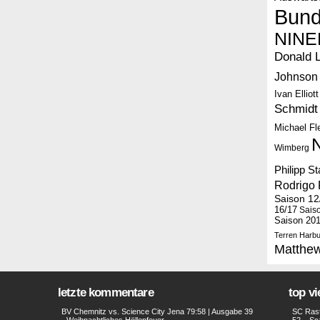
Bund
NINE
Donald 
Johnson
Ivan Elliott
Schmidt
Michael F
Wimberg
Philipp S
Rodrigo 
Saison 12
16/17
Sais
Saison 20
Terren Harbu
Matthe
letzte kommentare
top v
BV Chemnitz vs. Science City Jena 79:58 | Ausgabe 39
SC Rast