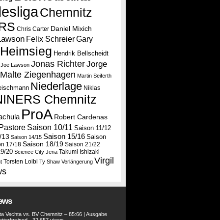
esliga
Chemnitz
RS
Daniel Mixich
Chris Carter
Lawson
Felix Schreier
Gary
Heimsieg
Hendrik Bellscheidt
Jonas Richter
Jorge
Joe Lawson
Malte Ziegenhagen
Martin Seiferth
Niederlage
leischmann
Niklas
NINERS Chemnitz
ProA
tachula
Robert Cardenas
Saison 10/11
Pastore
Saison 11/12
Saison 15/16
/13
Saison
Saison 14/15
Saison 18/19
on 17/18
Saison 21/22
19/20
Takumi Ishizaki
Science City Jena
Virgil
Torsten Loibl
t
Ty Shaw
Verlängerung
ws
iews
a Vechta vs. BV Chemnitz – 85:66 | Ausgabe