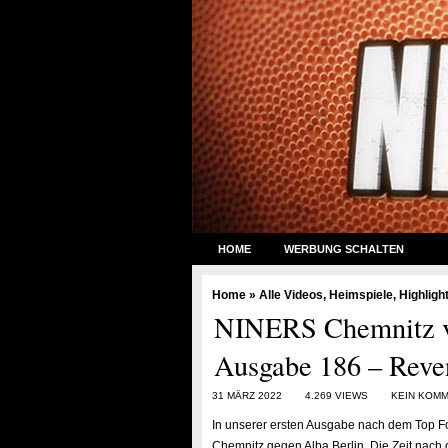
HOME
WERBUNG SCHALTEN
Home
»
Alle Videos
,
Heimspiele
,
Highligh
NINERS Chemnitz vs.
Ausgabe 186 – Reve
31 MÄRZ 2022
4.269 VIEWS
KEIN KOM
In unserer ersten Ausgabe nach dem Top Fo
Chemnitz gegen Alba Berlin. Die Zeit nach 