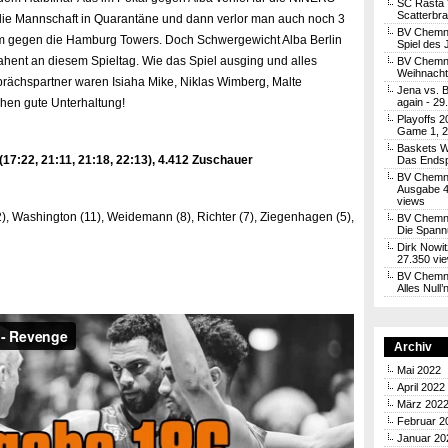
SC Rasta 
Scatterbra
 die Mannschaft in Quarantäne und dann verlor man auch noch 3
BV Chemni
eim gegen die Hamburg Towers. Doch Schwergewicht Alba Berlin
Spiel des 
rahent an diesem Spieltag. Wie das Spiel ausging und alles
BV Chemni
Weihnachtl
sprächspartner waren Isiaha Mike, Niklas Wimberg, Malte
Jena vs. 
hen gute Unterhaltung!
again
- 29
Playoffs 2
Game 1, 2
Baskets W
7:22, 21:11, 21:18, 22:13), 4.412 Zuschauer
Das Endsp
BV Chemni
Ausgabe 4
views
2), Washington (11), Weidemann (8), Richter (7), Ziegenhagen (5),
BV Chemnit
Die Spann
Dirk Nowit
27.350 vi
BV Chemni
Alles Null
Archiv
Mai 2022
April 2022
März 202
Februar 2
Januar 20