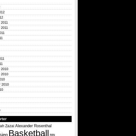
2
012
12
 2011
 2011
011
11
011
11
 2010
 2010
010
r 2010
10
0
rter
Alexander Rosenthal
ah Zazai
Basketball
sieg
BBL