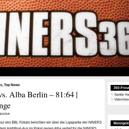
ts
,
Top News
360-Freu
 Alba Berlin – 81:64 |
Sanitär H
VideoVisi
nge
MENTAR
ur des BBL Pokals berichten wir über die Ligapartie der NINERS
Meistgekl
dem Halbfinal-Aus im Pokal gegen Alba verlief für die NINERS