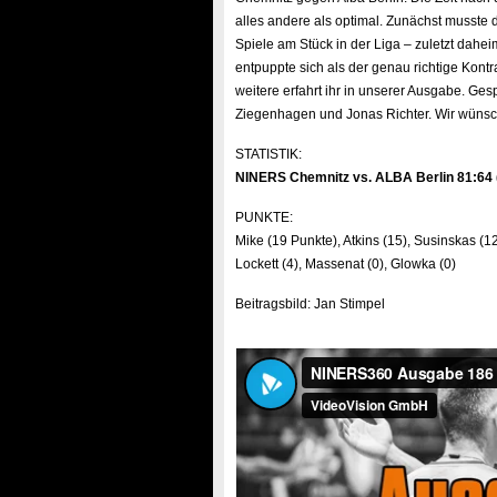
alles andere als optimal. Zunächst musste
Spiele am Stück in der Liga – zuletzt dah
entpuppte sich als der genau richtige Kont
weitere erfahrt ihr in unserer Ausgabe. Ge
Ziegenhagen und Jonas Richter. Wir wünsc
STATISTIK:
NINERS Chemnitz vs. ALBA Berlin 81:64 (1
PUNKTE:
Mike (19 Punkte), Atkins (15), Susinskas (1
Lockett (4), Massenat (0), Glowka (0)
Beitragsbild: Jan Stimpel