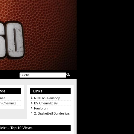
nde
Links
aase
NINERS Fanshop
on Chemnitz
BV Chemnitz 99
Fanforum
2. Basketball Bundesliga
ickt – Top 10 Views