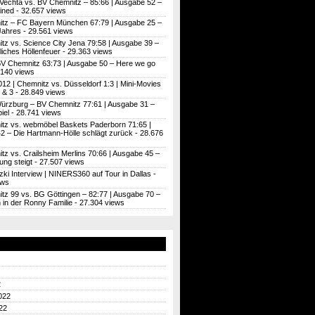
Vechta vs. BV Chemnitz – 85:66 | Ausgabe 52 –
ined
- 32.657 views
tz – FC Bayern München 67:79 | Ausgabe 25 –
Jahres
- 29.561 views
tz vs. Science City Jena 79:58 | Ausgabe 39 –
iches Höllenfeuer
- 29.363 views
BV Chemnitz 63:73 | Ausgabe 50 – Here we go
.140 views
012 | Chemnitz vs. Düsseldorf 1:3 | Mini-Movies
 & 3
- 28.849 views
ürzburg – BV Chemnitz 77:61 | Ausgabe 31 –
iel
- 28.741 views
tz vs. webmöbel Baskets Paderborn 71:65 |
2 – Die Hartmann-Hölle schlägt zurück
- 28.676
z vs. Crailsheim Merlins 70:66 | Ausgabe 45 –
ung steigt
- 27.507 views
zki Interview | NINERS360 auf Tour in Dallas
-
ews
tz 99 vs. BG Göttingen – 82:77 | Ausgabe 70 –
’n in der Ronny Familie
- 27.304 views
2
022
22