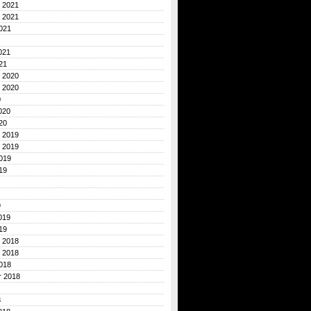
 2021
 2021
021
021
21
 2020
 2020
0
020
20
 2019
 2019
019
19
9
019
19
 2018
 2018
018
r 2018
8