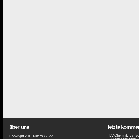
über uns
letzte komme
BV Chemnitz vs. Sc
Copyright 2011 Niners360.de