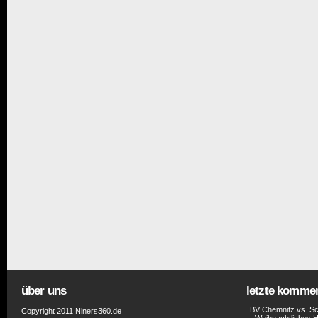
über uns
letzte komme
BV Chemnitz vs. Sc
Copyright 2011 Niners360.de