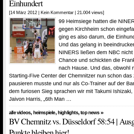
Einhundert
[14 März 2012 |
Kein Kommentar
| 21.004 views]
99 Heimsiege hatten die NINER
gegen Kirchheim schon eingef
ging es also darum, die Einhun
Und das gelang in beeindrucke
NINERS ließen dem NBC nicht
Chance und schickten die Fran
nach Hause. Und das, obwohl 
Starting-Five Center der Chemnitzer nun schon das z
pausieren musste und nur als Co-Trainer auf der B
dem furiosen Sieg sprachen wir mit Takumi Ishizaki
Jaivon Harris, „6th Man …
,
,
,
»
alle videos
heimspiele
highlights
top news
BV Chemnitz vs. Düsseldorf 58:54 | Aus
Punkte bleiben hier!