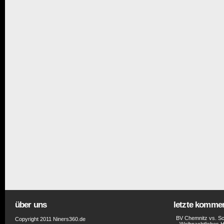
über uns
letzte komme
BV Chemnitz vs. Sc
Copyright 2011 Niners360.de