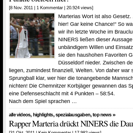
[8 Nov. 2011 |
1 Kommentar
| 20.924 views]
Marterias Wort ist also Gesetz.
hier! Gar keine Chance!“ So wa
wir ihn letzte Woche im Brauclu
NINERS ließen dieser Aussage 
unbändigem Willen und Einsatz
sie den haushohen Favoriten Gl
Düsseldorf nieder. Zwischen d
liegen, zumindest finanziell, Welten. Von daher war
Sprungball klar, wer hier die tonangebende Mannsch
nichten! Die Chemnitzer Korbjäger gewannen das S
eine Defenseschlacht mit 4 Punkten – 58:54.
Nach dem Spiel sprachen …
,
,
,
»
alle videos
highlights
spezialausgaben
top news
Rapper Marteria drückt NINERS die Da
[31 Okt. 2011 |
Kein Kommentar
| 17.982 views]