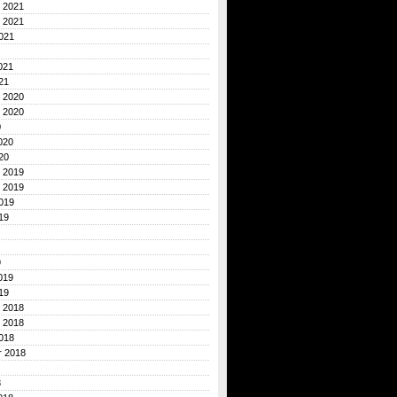
 2021
 2021
021
021
21
 2020
 2020
0
020
20
 2019
 2019
019
19
9
019
19
 2018
 2018
018
r 2018
8