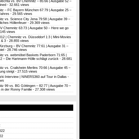
Vechta vs. BV Chemnitz – 85:66 | Ausgabe 52 –
ined
- 32.661 views
tz – FC Bayern München 67:79 | Ausgabe 25 –
Jahres
- 29.565 views
tz vs. Science City Jena 79:58 | Ausgabe 39 –
iches Höllenfeuer
- 29.369 views
BV Chemnitz 63:73 | Ausgabe 50 – Here we go
.145 views
012 | Chemnitz vs. Düsseldorf 1:3 | Mini-Movies
 & 3
- 28.855 views
ürzburg – BV Chemnitz 77:61 | Ausgabe 31 –
iel
- 28.746 views
tz vs. webmöbel Baskets Paderborn 71:65 |
2 – Die Hartmann-Hölle schlägt zurück
- 28.681
z vs. Crailsheim Merlins 70:66 | Ausgabe 45 –
ung steigt
- 27.515 views
zki Interview | NINERS360 auf Tour in Dallas
-
ews
tz 99 vs. BG Göttingen – 82:77 | Ausgabe 70 –
’n in der Ronny Familie
- 27.308 views
2
022
22