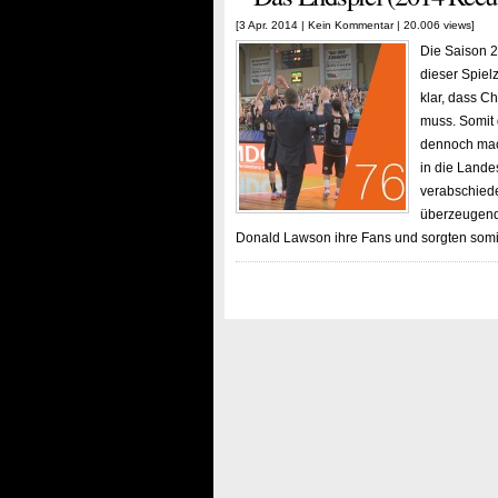
[3 Apr. 2014 |
Kein Kommentar
| 20.006 views]
Die Saison 20
dieser Spiel
klar, dass C
muss. Somit 
dennoch mac
in die Land
verabschiede
überzeugend
Donald Lawson ihre Fans und sorgten som