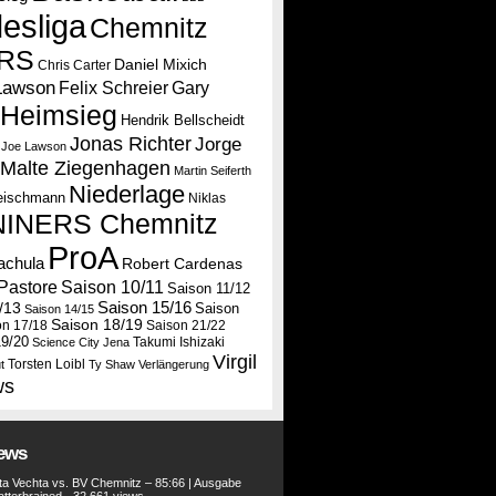
esliga
Chemnitz
RS
Daniel Mixich
Chris Carter
Lawson
Felix Schreier
Gary
Heimsieg
Hendrik Bellscheidt
Jonas Richter
Jorge
Joe Lawson
Malte Ziegenhagen
Martin Seiferth
Niederlage
leischmann
Niklas
NINERS Chemnitz
ProA
tachula
Robert Cardenas
Saison 10/11
Pastore
Saison 11/12
Saison 15/16
/13
Saison
Saison 14/15
Saison 18/19
on 17/18
Saison 21/22
19/20
Takumi Ishizaki
Science City Jena
Virgil
Torsten Loibl
t
Ty Shaw
Verlängerung
ws
iews
a Vechta vs. BV Chemnitz – 85:66 | Ausgabe