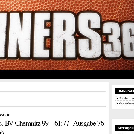
360-Freu
Sanitär H
VideoVisi
»
ews
. BV Chemnitz 99 – 61:77 | Ausgabe 76
Meistgekl
t)