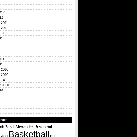
2
012
12
 2011
 2011
011
11
011
11
 2010
 2010
010
r 2010
10
0
rter
Alexander Rosenthal
ah Zazai
Basketball
sieg
BBL