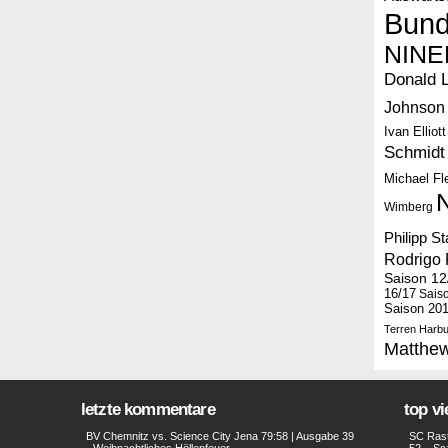
Bund
NINE
Donald 
Johnson
Ivan Elliott
Schmidt
Michael F
Wimberg
Philipp S
Rodrigo 
Saison 12
16/17
Sais
Saison 20
Terren Harbu
Matthe
letzte kommentare
top v
BV Chemnitz vs. Science City Jena 79:58 | Ausgabe 39
SC Rast