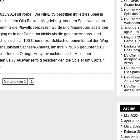
SC Rasta 
Scatterbra
BV Chemni
Spiel des 
13/2014 ist vorbei. Die NINERS bestritten ihr letztes Spiel in
BV Chemni
zeit bei den Otto Baskets Magdeburg. Vor dem Spiel war schon
Weihnachtl
hemnitz die Playoffs verpassen würde und Magdeburg absteigen
Jena vs. 
again
- 29
ging es in der Partie um nichts als die goldene Ananas. Und
Playoffs 2
hten sich ca. 100 Chemnitzer Schlachtenbummler auf den Weg
Game 1, 2
Baskets W
eshauptstadt Sachsen-Anhalts, um ihre NINERS gebührend zu
Das Endsp
n. Und die Orange-Army revanchierte sich. Mit einem
BV Chemni
Ausgabe 4
en 61:77 Auswärtserfolg beschenkten die Spieler um Captain
views
it …
BV Chemnit
Die Spann
Dirk Nowit
27.357 vi
Seite 1 von 1
1
BV Chemni
Alles Null
Archiv
Mai 2022
April 2022
März 202
Februar 2
Januar 20