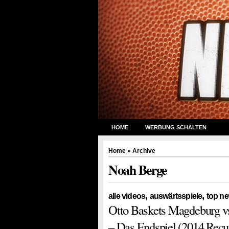
HOME
WERBUNG SCHALTEN
Home
» Archive
Noah Berge
,
,
alle videos
auswärtsspiele
top n
Otto Baskets Magdeburg vs
– Das Endspiel (2014 Recu