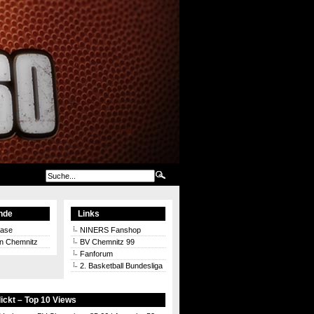
nde
Links
aase
NINERS Fanshop
on Chemnitz
BV Chemnitz 99
Fanforum
2. Basketball Bundesliga
ickt – Top 10 Views