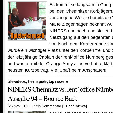
Es kommt so langsam in Gang: 
bei den Chemnitzer Korbjäger
vergangene Woche bereits die 
Malte Ziegenhagen bekannt wur
NINERS nun nach und stellen b
Neuzugang auf den begehrten 
vor. Nach dem Karriereende v
wurde ein wichtiger Platz unter den Körben frei und 
der letztjährige Captain der rent4office Nürnberg ges
und was er mit der Orange Army alles vorhat, erklär
neusten Kurzbeitrag. Viel Spaß beim Anschauen!
,
,
»
alle videos
heimspiele
top news
NINERS Chemnitz vs. rent4office Nürnbe
Ausgabe 94 – Bounce Back
[25 Nov. 2015 |
Kein Kommentar
| 20.995 views]