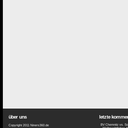
über uns
letzte komme
BV Chemnitz vs. Sc
Copyright 2011 Niners360.de