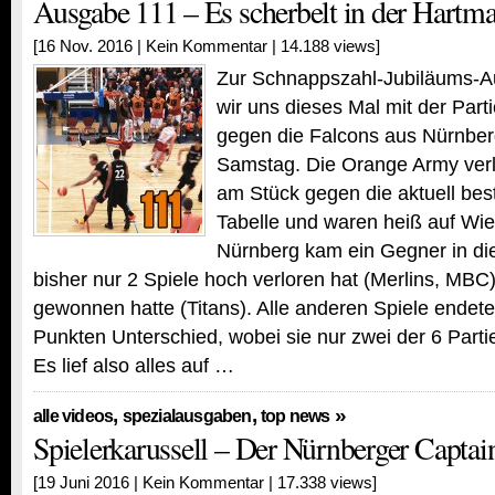
Ausgabe 111 – Es scherbelt in der Hartm
[16 Nov. 2016 |
Kein Kommentar
| 14.188 views]
Zur Schnappszahl-Jubiläums-A
wir uns dieses Mal mit der Par
gegen die Falcons aus Nürnbe
Samstag. Die Orange Army verlo
am Stück gegen die aktuell bes
Tabelle und waren heiß auf Wi
Nürnberg kam ein Gegner in di
bisher nur 2 Spiele hoch verloren hat (Merlins, MBC
gewonnen hatte (Titans). Alle anderen Spiele endet
Punkten Unterschied, wobei sie nur zwei der 6 Part
Es lief also alles auf …
,
,
»
alle videos
spezialausgaben
top news
Spielerkarussell – Der Nürnberger Capta
[19 Juni 2016 |
Kein Kommentar
| 17.338 views]