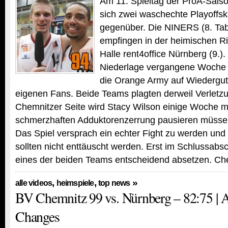
Am 11. Spieltag der ProA-Sais
sich zwei waschechte Playoffs
gegenüber. Die NINERS (8. Tab
empfingen in der heimischen R
Halle rent4office Nürnberg (9.)
Niederlage vergangene Woche i
die Orange Army auf Wiedergu
eigenen Fans. Beide Teams plagten derweil Verletz
Chemnitzer Seite wird Stacy Wilson einige Woche mi
schmerzhaften Adduktorenzerrung pausieren müsse
Das Spiel versprach ein echter Fight zu werden und 
sollten nicht enttäuscht werden. Erst im Schlussabsc
eines der beiden Teams entscheidend absetzen. C
,
,
»
alle videos
heimspiele
top news
BV Chemnitz 99 vs. Nürnberg – 82:75 | 
Changes