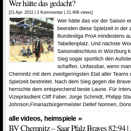
Wer hätte das gedacht?
[21 Apr. 2011 |
1 Kommentar
| 21.406 views]
Wer hätte das vor der Saison 
beenden diese Spielzeit in der 
Bundesliga ProA mindestens au
Tabellenplatz. Und nächste Wo
Saisonabschluss in Würzburg 
Sieg sogar sportlich den Aufsti
schaffen. Unfassbar, wenn man 
Chemnitz mit dem zweitgeringsten Etat aller Teams 
Spielzeit bestreitet. Nach dem Sieg gegen die Bra
herrschte dem entsprechend beste Laune. Für Inter
Vizepräsdient Cliff Faber, Jorge Schmidt, Philipp St
Johnson,Finanazbürgermeister Detlef Nonnen, Don
,
»
alle videos
heimspiele
BV Chemnitz – Saar Pfalz Braves 82:94 |