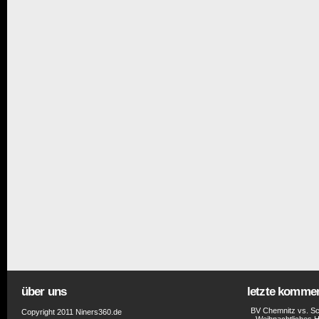
über uns
letzte komme
BV Chemnitz vs. Sc
Copyright 2011 Niners360.de