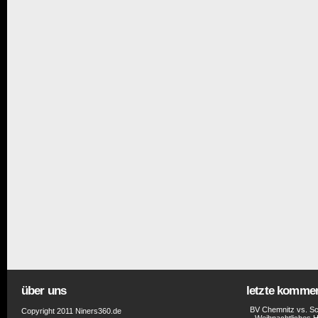
über uns
letzte komme
BV Chemnitz vs. Sc
Copyright 2011 Niners360.de