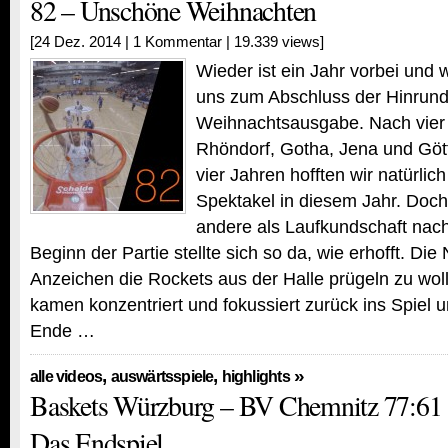
82 – Unschöne Weihnachten
[24 Dez. 2014 |
1 Kommentar
| 19.339 views]
Wieder ist ein Jahr vorbei und 
uns zum Abschluss der Hinrunde 
Weihnachtsausgabe. Nach vier
Rhöndorf, Gotha, Jena und Gött
vier Jahren hofften wir natürlic
Spektakel in diesem Jahr. Doch
andere als Laufkundschaft nac
Beginn der Partie stellte sich so da, wie erhofft. D
Anzeichen die Rockets aus der Halle prügeln zu wol
kamen konzentriert und fokussiert zurück ins Spiel 
Ende …
,
,
»
alle videos
auswärtsspiele
highlights
Baskets Würzburg – BV Chemnitz 77:61 
Das Endspiel