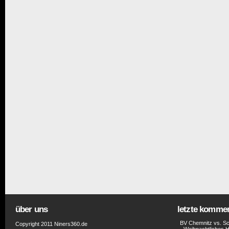
über uns
letzte komme
BV Chemnitz vs. Sc
Copyright 2011 Niners360.de