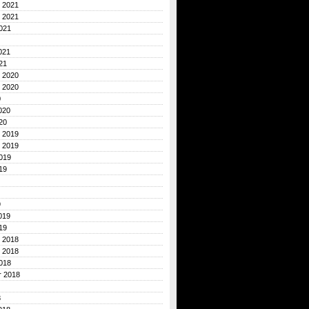
 2021
 2021
021
021
21
 2020
 2020
0
020
20
 2019
 2019
019
19
9
019
19
 2018
 2018
018
r 2018
8