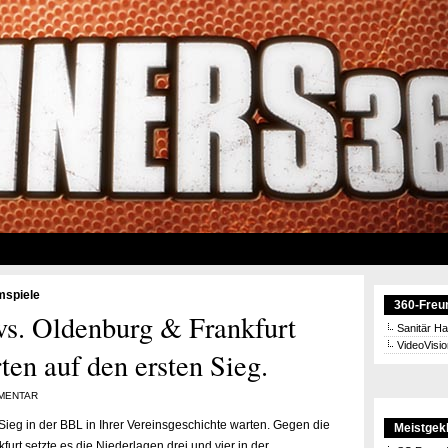
mspiele
360-Freu
. Oldenburg & Frankfurt
Sanitär H
VideoVisi
en auf den ersten Sieg.
MENTAR
ieg in der BBL in Ihrer Vereinsgeschichte warten. Gegen die
Meistgekl
rt setzte es die Niederlagen drei und vier in der