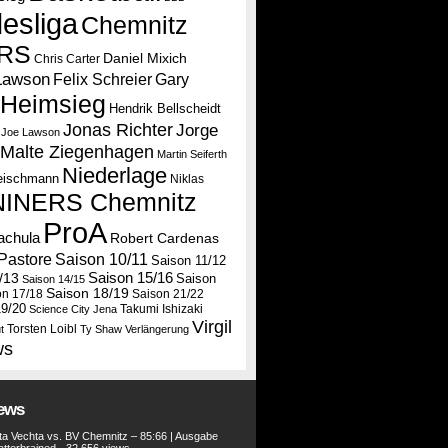
esliga
Chemnitz
RS
Daniel Mixich
Chris Carter
Lawson
Felix Schreier
Gary
Heimsieg
Hendrik Bellscheidt
Jonas Richter
Jorge
Joe Lawson
Malte Ziegenhagen
Martin Seiferth
Niederlage
leischmann
Niklas
NINERS Chemnitz
ProA
tachula
Robert Cardenas
Saison 10/11
Pastore
Saison 11/12
Saison 15/16
/13
Saison
Saison 14/15
Saison 18/19
on 17/18
Saison 21/22
19/20
Takumi Ishizaki
Science City Jena
Virgil
Torsten Loibl
t
Ty Shaw
Verlängerung
ws
iews
a Vechta vs. BV Chemnitz – 85:66 | Ausgabe