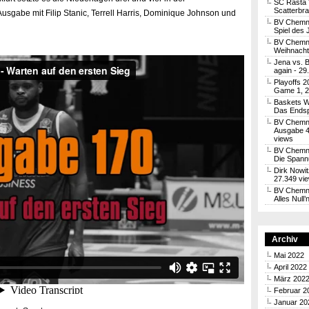
SC Rasta 
Scatterbra
usgabe mit Filip Stanic, Terrell Harris, Dominique Johnson und
BV Chemni
Spiel des 
BV Chemni
Weihnachtl
Jena vs. 
again
- 29
Playoffs 2
Game 1, 2
Baskets W
Das Endsp
BV Chemni
Ausgabe 4
views
BV Chemnit
Die Spann
Dirk Nowit
27.349 vi
BV Chemni
Alles Null
Archiv
Mai 2022
April 2022
März 202
Februar 2
Januar 20