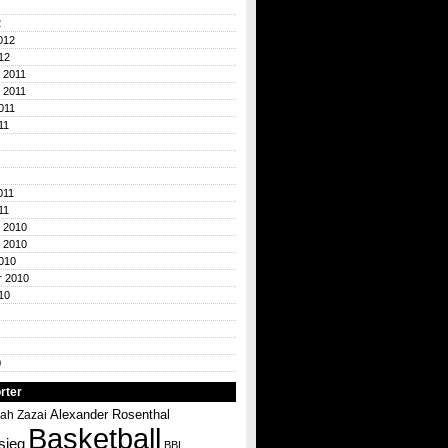
2
012
12
 2011
 2011
011
11
011
11
 2010
 2010
010
r 2010
10
0
rter
Alexander Rosenthal
ah Zazai
Basketball
sieg
BBL