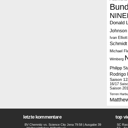
Bund
NINE
Donald 
Johnson
Ivan Elliott
Schmidt
Michael F
Wimberg
Philipp S
Rodrigo 
Saison 12
16/17
Sais
Saison 20
Terren Harbu
Matthe
letzte kommentare
top v
BV Chemnitz vs. Science City Jena 79:58 | Ausgabe 39
SC Rast