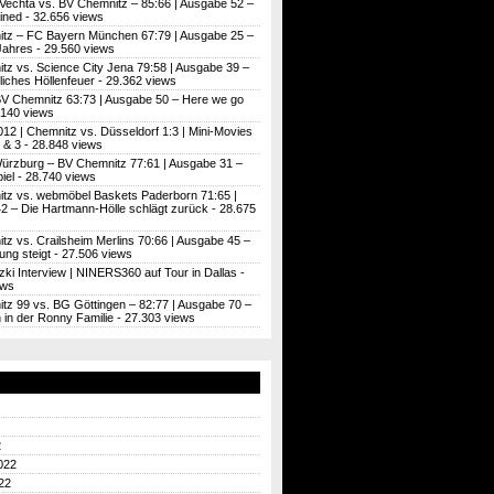
Vechta vs. BV Chemnitz – 85:66 | Ausgabe 52 –
ined
- 32.656 views
tz – FC Bayern München 67:79 | Ausgabe 25 –
Jahres
- 29.560 views
tz vs. Science City Jena 79:58 | Ausgabe 39 –
iches Höllenfeuer
- 29.362 views
BV Chemnitz 63:73 | Ausgabe 50 – Here we go
.140 views
012 | Chemnitz vs. Düsseldorf 1:3 | Mini-Movies
 & 3
- 28.848 views
ürzburg – BV Chemnitz 77:61 | Ausgabe 31 –
iel
- 28.740 views
tz vs. webmöbel Baskets Paderborn 71:65 |
2 – Die Hartmann-Hölle schlägt zurück
- 28.675
z vs. Crailsheim Merlins 70:66 | Ausgabe 45 –
ung steigt
- 27.506 views
zki Interview | NINERS360 auf Tour in Dallas
-
ews
tz 99 vs. BG Göttingen – 82:77 | Ausgabe 70 –
’n in der Ronny Familie
- 27.303 views
2
022
22