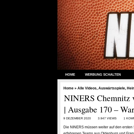
HOME
WERBUNG SCHALTEN
Home
»
Alle Videos
,
Auswärtsspiele
,
Hei
NINERS Chemnitz vs
| Ausgabe 170 – Wart
9 DEZEMBER 2020
3.947 VIEWS
1 KOM
Die NINERS müssen weiter auf den ersten S
erfahrenen Teams aus Oldenburg und Frankfu