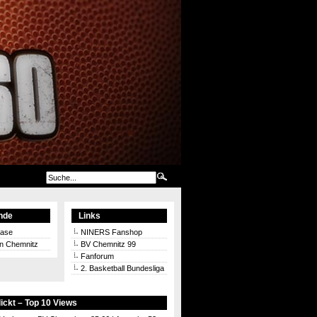
nde
Links
aase
NINERS Fanshop
on Chemnitz
BV Chemnitz 99
Fanforum
2. Basketball Bundesliga
ickt – Top 10 Views