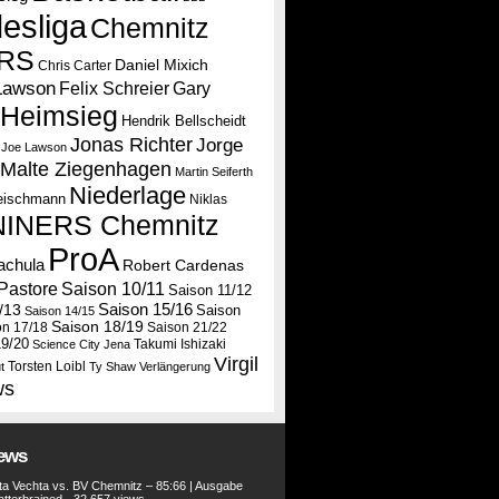
esliga
Chemnitz
RS
Daniel Mixich
Chris Carter
Lawson
Felix Schreier
Gary
Heimsieg
Hendrik Bellscheidt
Jonas Richter
Jorge
Joe Lawson
Malte Ziegenhagen
Martin Seiferth
Niederlage
leischmann
Niklas
NINERS Chemnitz
ProA
tachula
Robert Cardenas
Saison 10/11
Pastore
Saison 11/12
Saison 15/16
/13
Saison
Saison 14/15
Saison 18/19
on 17/18
Saison 21/22
19/20
Takumi Ishizaki
Science City Jena
Virgil
Torsten Loibl
t
Ty Shaw
Verlängerung
ws
iews
a Vechta vs. BV Chemnitz – 85:66 | Ausgabe