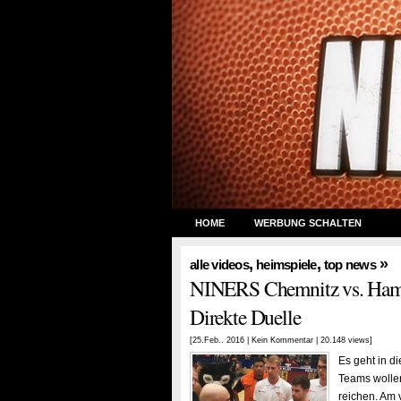
HOME
WERBUNG SCHALTEN
,
,
»
alle videos
heimspiele
top news
NINERS Chemnitz vs. Hamb
Direkte Duelle
[25.Feb.. 2016 |
Kein Kommentar
| 20.148 views]
Es geht in d
Teams wollen
reichen. Am