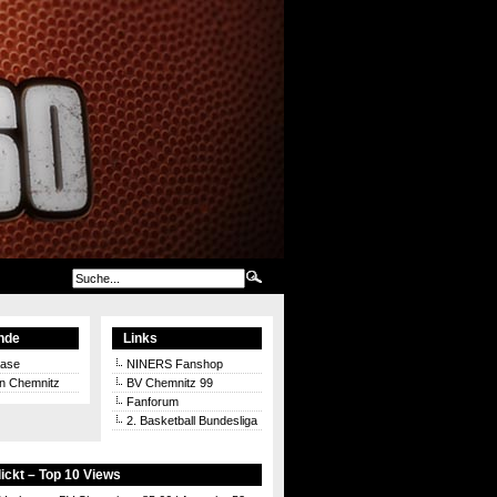
nde
Links
aase
NINERS Fanshop
on Chemnitz
BV Chemnitz 99
Fanforum
2. Basketball Bundesliga
ickt – Top 10 Views