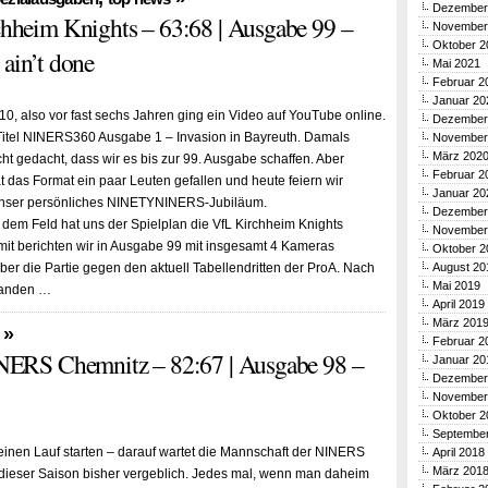
Dezember
heim Knights – 63:68 | Ausgabe 99 –
November
Oktober 2
 ain’t done
Mai 2021
Februar 2
Januar 20
0, also vor fast sechs Jahren ging ein Video auf YouTube online.
Dezember
Titel NINERS360 Ausgabe 1 – Invasion in Bayreuth. Damals
November
März 202
cht gedacht, dass wir es bis zur 99. Ausgabe schaffen. Aber
Februar 2
t das Format ein paar Leuten gefallen und heute feiern wir
Januar 20
 unser persönliches NINETYNINERS-Jubiläum.
Dezember
f dem Feld hat uns der Spielplan die VfL Kirchheim Knights
November
mit berichten wir in Ausgabe 99 mit insgesamt 4 Kameras
Oktober 2
über die Partie gegen den aktuell Tabellendritten der ProA. Nach
August 20
Mai 2019
tanden …
April 2019
März 201
»
Februar 2
NERS Chemnitz – 82:67 | Ausgabe 98 –
Januar 20
Dezember
November
Oktober 2
Septembe
einen Lauf starten – darauf wartet die Mannschaft der NINERS
April 2018
März 201
dieser Saison bisher vergeblich. Jedes mal, wenn man daheim