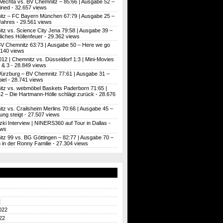
Vechta vs. BV Chemnitz – 85:66 | Ausgabe 52 –
ined
- 32.657 views
tz – FC Bayern München 67:79 | Ausgabe 25 –
Jahres
- 29.561 views
tz vs. Science City Jena 79:58 | Ausgabe 39 –
iches Höllenfeuer
- 29.362 views
BV Chemnitz 63:73 | Ausgabe 50 – Here we go
.140 views
012 | Chemnitz vs. Düsseldorf 1:3 | Mini-Movies
 & 3
- 28.849 views
ürzburg – BV Chemnitz 77:61 | Ausgabe 31 –
iel
- 28.741 views
tz vs. webmöbel Baskets Paderborn 71:65 |
2 – Die Hartmann-Hölle schlägt zurück
- 28.676
z vs. Crailsheim Merlins 70:66 | Ausgabe 45 –
ung steigt
- 27.507 views
zki Interview | NINERS360 auf Tour in Dallas
-
ews
tz 99 vs. BG Göttingen – 82:77 | Ausgabe 70 –
’n in der Ronny Familie
- 27.304 views
2
022
22