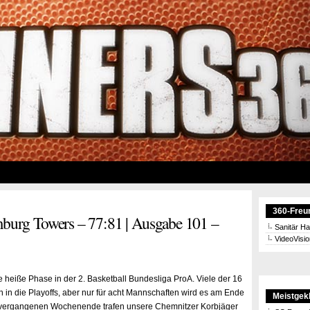
360-Freu
urg Towers – 77:81 | Ausgabe 101 –
Sanitär H
VideoVisi
ie heiße Phase in der 2. Basketball Bundesliga ProA. Viele der 16
 in die Playoffs, aber nur für acht Mannschaften wird es am Ende
Meistgekl
 vergangenen Wochenende trafen unsere Chemnitzer Korbjäger