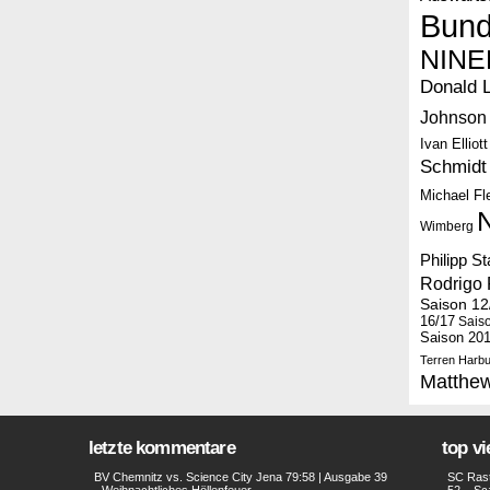
Bund
NINE
Donald 
Johnson
Ivan Elliott
Schmidt
Michael F
Wimberg
Philipp S
Rodrigo 
Saison 12
16/17
Sais
Saison 20
Terren Harbu
Matthe
letzte kommentare
top v
BV Chemnitz vs. Science City Jena 79:58 | Ausgabe 39
SC Rast