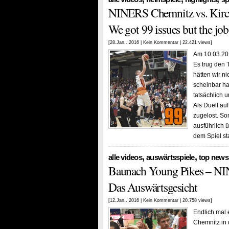
NINERS Chemnitz vs. Kirch
We got 99 issues but the job
[28.Jan.. 2016 |
Kein Kommentar
| 22.421 views]
Am 10.03.201
Es trug den 
hätten wir ni
scheinbar ha
tatsächlich
Als Duell au
zugelost. So
ausführlich 
dem Spiel s
,
,
alle videos
auswärtsspiele
top news
Baunach Young Pikes – NI
Das Auswärtsgesicht
[12.Jan.. 2016 |
Kein Kommentar
| 20.758 views]
Endlich mal 
Chemnitz in 