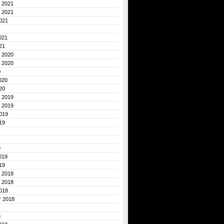
 2021
 2021
021
021
21
 2020
 2020
0
020
20
 2019
 2019
019
19
9
019
19
 2018
 2018
018
r 2018
8