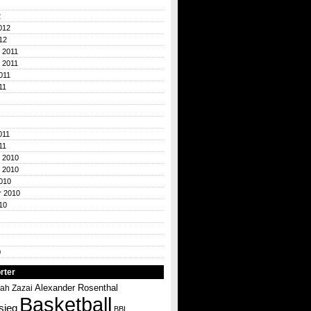
2
012
12
 2011
 2011
011
11
011
11
 2010
 2010
010
r 2010
10
0
rter
Alexander Rosenthal
ah Zazai
Basketball
sieg
BBL