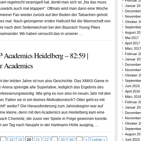
Februar 2
eam regelrecht verprügelt hat, denkt man sich so „Na das muss
Januar 20
uswärts auch mal klappen“. Oftmals wird man dann eine Woche
Dezember
emeiner Fan wieder zurück auf den Boden der Tatsachen geholt.
November
es mal. Nach gelungener ersten Halbzeit fiel die Mannschaft von
Oktober 2
re nach dem Seitenwechsel bei den Baunach Young Pikes
Septembe
August 20
useinander. Wir haben versucht das in unserer …
Mai 2017
April 2017
März 201
Academics Heidelberg – 82:59 |
Februar 2
Januar 20
ür Academics
Dezember
November
Oktober 2
t der letzten Jahre ist nun also Geschichte. Das XMAS-Game in
Septembe
Juni 2016
-Arena sprengte alle Superlative, lediglich das Ergebnis des
April 2016
erbesserungswürdig. Wie ging es nun also im neuen Jahr mit den
März 201
r. Fallen sie in ein kleines Motivationsloch? Oder geht es mit
Februar 2
recht!“ weiter? Die Herausforderung zum Jahresbeginn war auf
Januar 20
eine kleine, denn mit den Academics aus Heidelberg kam eine
Dezember
November
ach Chemnitz, die zuvor vier Spiele in Folge gewinnen konnte.
Oktober 2
l am Tag nach Neujahr in der Hartmann-Hölle ausging, …
Septembe
August 20
...
18
19
20
21
22
...
30
40
...
»
Letzte »
Juni 2015