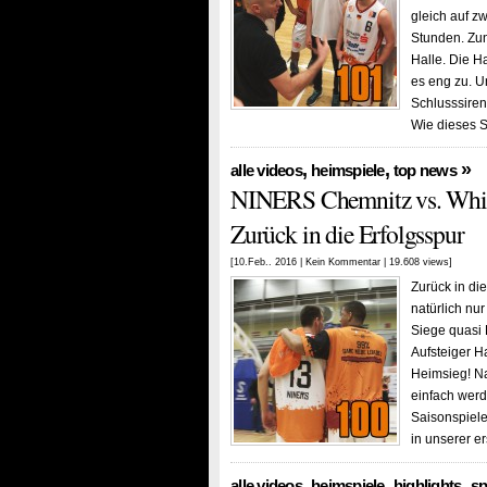
gleich auf z
Stunden. Zun
Halle. Die H
es eng zu. U
Schlusssire
Wie dieses Sp
,
,
»
alle videos
heimspiele
top news
NINERS Chemnitz vs. Whit
Zurück in die Erfolgsspur
[10.Feb.. 2016 |
Kein Kommentar
| 19.608 views]
Zurück in di
natürlich nu
Siege quasi 
Aufsteiger H
Heimsieg! Na
einfach werd
Saisonspielen
in unserer e
,
,
,
alle videos
heimspiele
highlights
sp