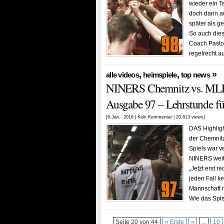
wieder ein T
doch dann a
später als g
So auch dies
Coach Pasto
regelrecht a
,
,
»
alle videos
heimspiele
top news
NINERS Chemnitz vs. MLP 
Ausgabe 97 – Lehrstunde f
[6.Jan.. 2016 |
Kein Kommentar
| 20.813 views]
DAS Highligh
der Chemnitz
Spiels war v
NINERS weite
„Jetzt erst 
jeden Fall k
Mannschaft n
Wie das Spie
Seite 20 von 44
« Erste
«
...
10