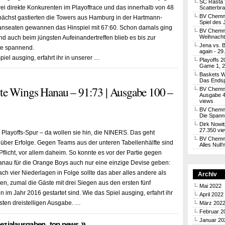
SC Rasta 
wei direkte Konkurenten im Playoffrace und das innerhalb von 48
Scatterbra
BV Chemni
ächst gastierten die Towers aus Hamburg in der Hartmann-
Spiel des 
anseaten gewannen das Hinspiel mit 67:60. Schon damals ging
BV Chemni
Weihnachtl
nd auch beim jüngsten Aufeinandertreffen blieb es bis zur
Jena vs. 
ne spannend.
again
- 29
iel ausging, erfahrt ihr in unserer …
Playoffs 2
Game 1, 2
Baskets W
Das Endsp
e Wings Hanau – 91:73 | Ausgabe 100 –
BV Chemni
Ausgabe 4
views
BV Chemnit
Die Spann
Dirk Nowit
27.350 vi
e Playoffs-Spur – da wollen sie hin, die NINERS. Das geht
BV Chemni
r über Erfolge. Gegen Teams aus der unteren Tabellenhälfte sind
Alles Null
Pflicht, vor allem daheim. So konnte es vor der Partie gegen
anau für die Orange Boys auch nur eine einzige Devise geben:
ch vier Niederlagen in Folge sollte das aber alles andere als
Archiv
en, zumal die Gäste mit drei Siegen aus den ersten fünf
Mai 2022
 im Jahr 2016 gestartet sind. Wie das Spiel ausging, erfahrt ihr
April 2022
rsten dreistelligen Ausgabe. …
März 202
Februar 2
Januar 20
,
»
ezialausgaben
top news