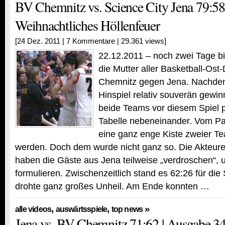
BV Chemnitz vs. Science City Jena 79:58
Weihnachtliches Höllenfeuer
[24 Dez. 2011 |
7 Kommentare
| 29.361 views]
22.12.2011 – noch zwei Tage b
die Mutter aller Basketball-Ost-
Chemnitz gegen Jena. Nachdem
Hinspiel relativ souverän gewi
beide Teams vor diesem Spiel p
Tabelle nebeneinander. Vom Pap
eine ganz enge Kiste zweier 
werden. Doch dem wurde nicht ganz so. Die Akteur
haben die Gäste aus Jena teilweise „verdroschen“, 
formulieren. Zwischenzeitlich stand es 62:26 für di
drohte ganz großes Unheil. Am Ende konnten …
,
,
»
alle videos
auswärtsspiele
top news
Jena vs. BV Chemnitz 71:62 | Ausgabe 3