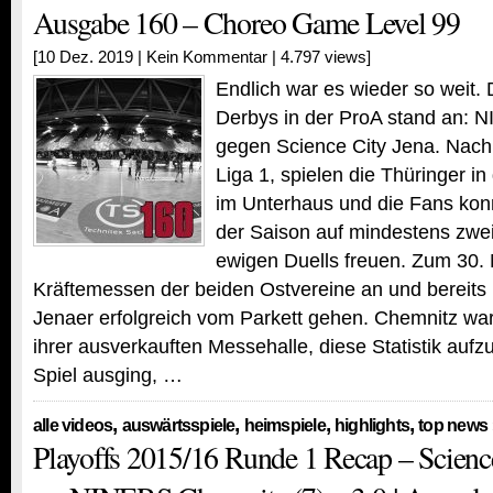
Ausgabe 160 – Choreo Game Level 99
[10 Dez. 2019 |
Kein Kommentar
| 4.797 views]
Endlich war es wieder so weit. 
Derbys in der ProA stand an:
gegen Science City Jena. Nach d
Liga 1, spielen die Thüringer i
im Unterhaus und die Fans kon
der Saison auf mindestens zwe
ewigen Duells freuen. Zum 30. 
Kräftemessen der beiden Ostvereine an und bereits
Jenaer erfolgreich vom Parkett gehen. Chemnitz war 
ihrer ausverkauften Messehalle, diese Statistik auf
Spiel ausging, …
,
,
,
,
alle videos
auswärtsspiele
heimspiele
highlights
top news
Playoffs 2015/16 Runde 1 Recap – Science