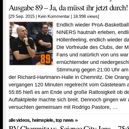
Ausgabe 89 – Ja, da müsst ihr jetzt durch!
[29 Sep. 2015 |
Kein Kommentar
| 18.998 views]
Endlich wieder ProA-Basketball
NINERS hautnah erleben, endli
Höllenfeeling, endlich wieder 
Die Vorfreude des Clubs, der M
Fans und natürlich von uns wa
ernüchternder und niedergesch
Stimmung gegen 21:00 Uhr am
der Richard-Hartmann-Halle in Chemnitz. Die Oran
vergangen 120 Minuten regelrecht vom Gästeteam a
55:85 hieß es am Ende und große Ratlosigkeit ob de
Auftaktpleite machte sich breit. Dennoch gingen wi
versuchten gemeinsam mit Rodrigo Pastore, …
,
,
»
alle videos
heimspiele
top news
BV Chemnitz vs. Science City Jena – 75: