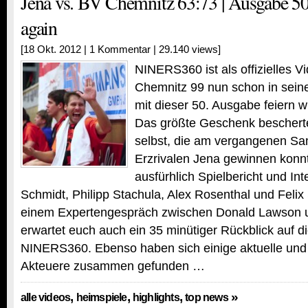
Jena vs. BV Chemnitz 63:73 | Ausgabe 5
again
[18 Okt. 2012 |
1 Kommentar
| 29.140 views]
NINERS360 ist als offizielles 
Chemnitz 99 nun schon in seine
mit dieser 50. Ausgabe feiern w
Das größte Geschenk beschert
selbst, die am vergangenen S
Erzrivalen Jena gewinnen konn
ausfürhlich Spielbericht und In
Schmidt, Philipp Stachula, Alex Rosenthal und Felix
einem Expertengespräch zwischen Donald Lawson
erwartet euch auch ein 35 minütiger Rückblick auf d
NINERS360. Ebenso haben sich einige aktuelle un
Akteuere zusammen gefunden …
,
,
,
»
alle videos
heimspiele
highlights
top news