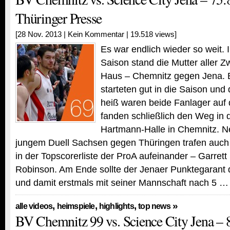
Thüringer Presse
[28 Nov. 2013 |
Kein Kommentar
| 19.518 views]
Es war endlich wieder so weit. 
Saison stand die Mutter aller Zw
Haus – Chemnitz gegen Jena. 
starteten gut in die Saison un
heiß waren beide Fanlager auf 
fanden schließlich den Weg in 
Hartmann-Halle in Chemnitz. 
jungem Duell Sachsen gegen Thüringen trafen auch
in der Topscorerliste der ProA aufeinander – Garret
Robinson. Am Ende sollte der Jenaer Punktegarant 
und damit erstmals mit seiner Mannschaft nach 5 …
,
,
,
»
alle videos
heimspiele
highlights
top news
BV Chemnitz 99 vs. Science City Jena – 