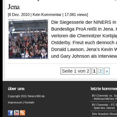
Jena
[8 Dez. 2010 |
Kein Kommentar
| 17.081 views]
Die Siegesserie der NINERS in 
Bundesliga ProA reißt in Jena. 
verloren die Chemnitzer Korbjä
Ostderby. Freut euch dennoch a
Donald Lawson, Jena’s Kevin W
und Gary Johnson als Interview
Seite 1 von 2
1
2
»
über uns
letzte komme
BV Chemnitz vs. Sc
Copyright 2011 Niners360.de
- Weihnachtliches H
Impressum
|
Kontakt
BV Chemnitz - FC 
- Spiel des Jahres
Dirk Nowitzki Shout