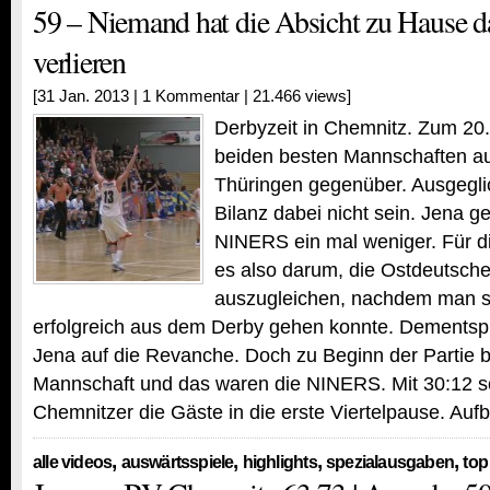
59 – Niemand hat die Absicht zu Hause d
verlieren
[31 Jan. 2013 |
1 Kommentar
| 21.466 views]
Derbyzeit in Chemnitz. Zum 20.
beiden besten Mannschaften a
Thüringen gegenüber. Ausgegli
Bilanz dabei nicht sein. Jena 
NINERS ein mal weniger. Für d
es also darum, die Ostdeutsche 
auszugleichen, nachdem man s
erfolgreich aus dem Derby gehen konnte. Dementsp
Jena auf die Revanche. Doch zu Beginn der Partie b
Mannschaft und das waren die NINERS. Mit 30:12 sc
Chemnitzer die Gäste in die erste Viertelpause. Au
,
,
,
,
alle videos
auswärtsspiele
highlights
spezialausgaben
top