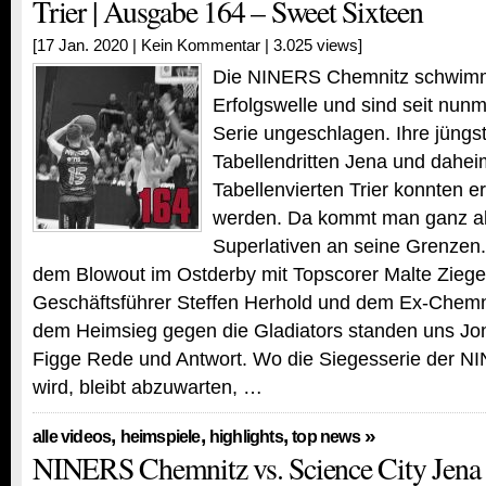
Trier | Ausgabe 164 – Sweet Sixteen
[17 Jan. 2020 |
Kein Kommentar
| 3.025 views]
Die NINERS Chemnitz schwimme
Erfolgswelle und sind seit nunm
Serie ungeschlagen. Ihre jüngs
Tabellendritten Jena und dahe
Tabellenvierten Trier konnten 
werden. Da kommt man ganz al
Superlativen an seine Grenzen
dem Blowout im Ostderby mit Topscorer Malte Zieg
Geschäftsführer Steffen Herhold und dem Ex-Chemn
dem Heimsieg gegen die Gladiators standen uns Jon
Figge Rede und Antwort. Wo die Siegesserie der N
wird, bleibt abzuwarten, …
,
,
,
»
alle videos
heimspiele
highlights
top news
NINERS Chemnitz vs. Science City Jena 