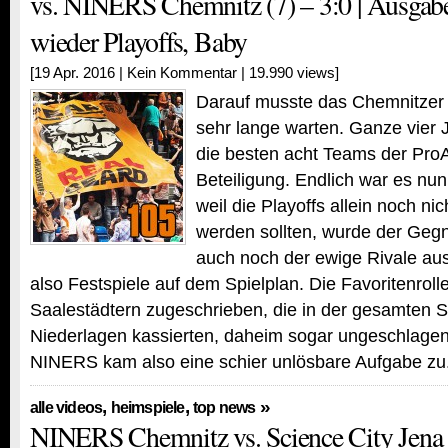
vs. NINERS Chemnitz (7) – 3:0 | Ausgab
wieder Playoffs, Baby
[19 Apr. 2016 |
Kein Kommentar
| 19.990 views]
Darauf musste das Chemnitzer 
sehr lange warten. Ganze vier J
die besten acht Teams der Pro
Beteiligung. Endlich war es nun
weil die Playoffs allein noch n
werden sollten, wurde der Geg
auch noch der ewige Rivale au
also Festspiele auf dem Spielplan. Die Favoritenroll
Saalestädtern zugeschrieben, die in der gesamten S
Niederlagen kassierten, daheim sogar ungeschlagen 
NINERS kam also eine schier unlösbare Aufgabe zu
,
,
»
alle videos
heimspiele
top news
NINERS Chemnitz vs. Science City Jena 