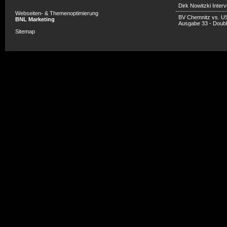
Dirk Nowitzki Inter
Webseiten- & Themenoptimierung
BV Chemnitz vs. U
BNL Marketing
Ausgabe 33 - Doub
Sitemap