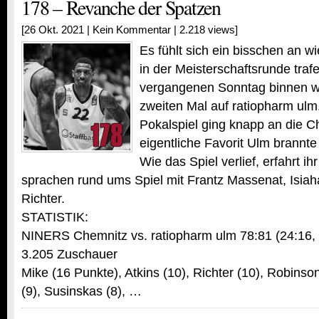
178 – Revanche der Spatzen
[26 Okt. 2021 |
Kein Kommentar
| 2.218 views]
Es fühlt sich ein bisschen an w
in der Meisterschaftsrunde tr
vergangenen Sonntag binnen w
zweiten Mal auf ratiopharm ulm
Pokalspiel ging knapp an die C
eigentliche Favorit Ulm brannt
Wie das Spiel verlief, erfahrt ih
sprachen rund ums Spiel mit Frantz Massenat, Isia
Richter.
STATISTIK:
NINERS Chemnitz vs. ratiopharm ulm 78:81 (24:16, 1
3.205 Zuschauer
Mike (16 Punkte), Atkins (10), Richter (10), Robins
(9), Susinskas (8), …