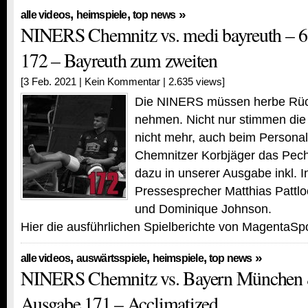
,
,
»
alle videos
heimspiele
top news
NINERS Chemnitz vs. medi bayreuth – 6
172 – Bayreuth zum zweiten
[3 Feb. 2021 |
Kein Kommentar
| 2.635 views]
Die NINERS müssen herbe Rüc
nehmen. Nicht nur stimmen die 
nicht mehr, auch beim Personal
Chemnitzer Korbjäger das Pech
dazu in unserer Ausgabe inkl. I
Pressesprecher Matthias Pattl
und Dominique Johnson.
Hier die ausführlichen Spielberichte von MagentaSpo
,
,
,
»
alle videos
auswärtsspiele
heimspiele
top news
NINERS Chemnitz vs. Bayern München 
Ausgabe 171 – Acclimatized