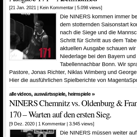
[21 Jan. 2021 |
Kein Kommentar
| 5.098 views]
Die NINERS kommen immer bes
dem stotternden Saisonstart 
nach die Siege und die Mannsch
Schritt für Schritt aus dem Tabel
aktuellen Ausgabe schauen wir
Niederlage bei den Bayern un
Tabellennachbar Bonn. Wir spr
Pastore, Jonas Richter, Niklas Wimberg und George
Hier die ausführlichen Spielberichte von MagentaSpo
,
,
»
alle videos
auswärtsspiele
heimspiele
NINERS Chemnitz vs. Oldenburg & Frank
170 – Warten auf den ersten Sieg.
[9 Dez. 2020 |
1 Kommentar
| 3.945 views]
Die NINERS müssen weiter auf 