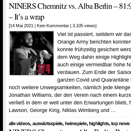
NINERS Chemnitz vs. Alba Berlin – 81:9
– It’s a wrap
[14 Mai 2021 |
Kein Kommentar
| 3.105 views]
Viel ist passiert, seitdem wir da
Orange Army berichten konnten
konnte frühzeitig gesichert wer
dem Weg dahin einige Highligh
auch einige vermeidbar hohe N
verdauen. Zum Ende der Saiso
ganzen Covid und Quarantäne
noch weitere Unwegsamkeiten, nämlich jede Menge
Jonathan Williams, der den Verein nach einem kurze
verließ in dem er weit unter den Erwartungen blieb, 
Lawson, George King, Niklas Wimberg und …
,
,
,
,
alle videos
auswärtsspiele
heimspiele
highlights
top news