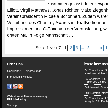
zusammengefasst. Interviewpar
Elliott, Virgil Matthews, Jonas Richter, Malte Ziege
Vereinspräsidentin Micaela Schönherr. Zudem waren 
Verleihung des Chemmy Awards im Kraftverkehr und 
Impressionen und O-Töne von der Veranstaltung, 
dritten Mal in Folge Mannschaft …
Seite 1 von 7
1
2
3
4
5
...
»
L
über uns
letzte komme
BV Chemnitz vs. Sc
Copyright 2011 Niners360.de
- Weihnachtliches H
Impressum
|
Kontakt
BV Chemnitz - FC 
- Spiel des Jahres
Dirk Nowitzki Shout
Dirk Nowitzki Inter
Webseiten- & Themenoptimierung
BV Chemnitz vs. U
BNL Marketing
Ausgabe 33 - Doub
Sitemap