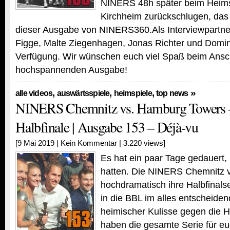
NINERS 48h später beim Heims
Kirchheim zurückschlugen, das 
dieser Ausgabe von NINERS360.Als Interviewpartne
Figge, Malte Ziegenhagen, Jonas Richter und Domi
Verfügung. Wir wünschen euch viel Spaß beim Ansc
hochspannenden Ausgabe!
,
,
,
»
alle videos
auswärtsspiele
heimspiele
top news
NINERS Chemnitz vs. Hamburg Towers –
Halbfinale | Ausgabe 153 – Déjà-vu
[9 Mai 2019 |
Kein Kommentar
| 3.220 views]
Es hat ein paar Tage gedauert, 
hatten. Die NINERS Chemnitz v
hochdramatisch ihre Halbfinals
in die BBL im alles entscheiden
heimischer Kulisse gegen die 
haben die gesamte Serie für e