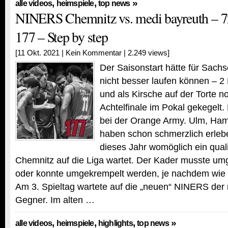
,
,
»
alle videos
heimspiele
top news
NINERS Chemnitz vs. medi bayreuth – 7
177 – Step by step
[11 Okt. 2021 |
Kein Kommentar
| 2.249 views]
Der Saisonstart hätte für Sach
nicht besser laufen können – 2 
und als Kirsche auf der Torte 
Achtelfinale im Pokal gekegelt. E
bei der Orange Army. Ulm, Ha
haben schon schmerzlich erle
dieses Jahr womöglich ein quali
Chemnitz auf die Liga wartet. Der Kader musste u
oder konnte umgekrempelt werden, je nachdem wie 
Am 3. Spieltag wartete auf die „neuen“ NINERS der
Gegner. Im alten …
,
,
,
»
alle videos
heimspiele
highlights
top news