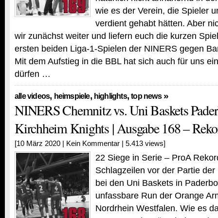
wie es der Verein, die Spieler 
verdient gehabt hätten. Aber ni
wir zunächst weiter und liefern euch die kurzen Spie
ersten beiden Liga-1-Spielen der NINERS gegen Ba
Mit dem Aufstieg in die BBL hat sich auch für uns ei
dürfen …
,
,
,
»
alle videos
heimspiele
highlights
top news
NINERS Chemnitz vs. Uni Baskets Pade
Kirchheim Knights | Ausgabe 168 – Reko
[10 März 2020 |
Kein Kommentar
| 5.413 views]
22 Siege in Serie – ProA Rekord
Schlagzeilen vor der Partie d
bei den Uni Baskets in Paderbo
unfassbare Run der Orange Ar
Nordrhein Westfalen. Wie es d